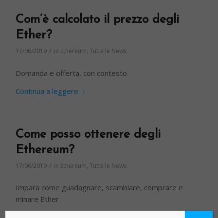
Com’è calcolato il prezzo degli
Ether?
/
17/06/2019
in
Ethereum
,
Tutte le News
Domanda e offerta, con contesto
Continua a leggere
Come posso ottenere degli
Ethereum?
/
17/06/2019
in
Ethereum
,
Tutte le News
Impara come guadagnare, scambiare, comprare e
minare Ether
Continua a leggere