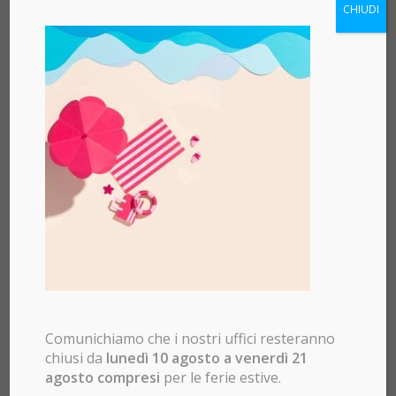
CHIUDI
Che cosa sono i contratti
intelligenti?
/
17/06/2019
in
Ethereum
,
Tutte le News
Un modo di connettersi, automatizzare ed eliminare
l’inefficienza
Continua a leggere
Qual’è la differenza tra Bitcoin
ed Ethereum?
Comunichiamo che i nostri uffici resteranno
chiusi da
lunedì 10 agosto a venerdì 21
/
17/06/2019
in
Ethereum
,
Tutte le News
agosto compresi
per le ferie estive.