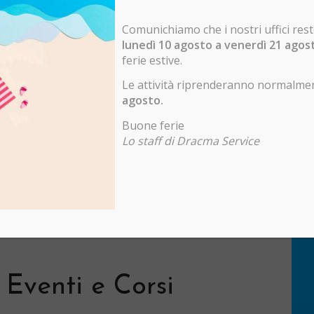
IoT industriale
Registratore dati PT100
Comunichiamo che i nostri uffici res
lunedì 10 agosto a venerdì 21 ago
Monitoraggio del livello de
OS e Android
ferie estive.
Le attività riprenderanno normalm
agosto.
Buone ferie
Lo staff di Dracma Service
 Eventi e Corsi