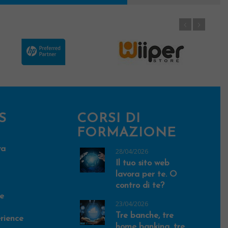
S
CORSI DI
FORMAZIONE
va
28/04/2026
Il tuo sito web
lavora per te. O
contro di te?
e
23/04/2026
Tre banche, tre
rience
home banking, tre