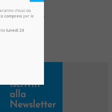
teranno chiusi da
sto compresi
per le
ll’acqua e delle inondazioni
ente
lunedì 24
Iscriviti
alla
Newsletter