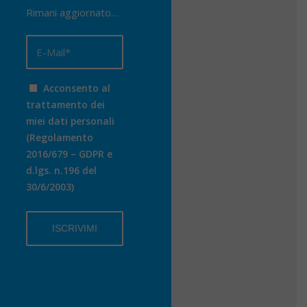
Rimani aggiornato…
Acconsento al
trattamento dei
miei dati personali
(Regolamento
2016/679 – GDPR e
d.lgs. n.196 del
30/6/2003)