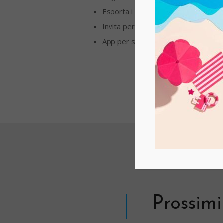
Esporta i dati in Excel o CSV
Invita persone come collaboratori
App per smartphone gratuita per i
Prossimi