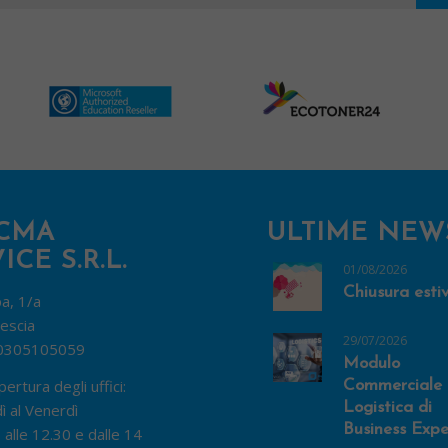
CMA
ULTIME NEW
ICE S.R.L.
01/08/2026
Chiusura esti
pa, 1/a
escia
29/07/2026
0305105059
Modulo
pertura degli uffici:
Commerciale 
Logistica di
ì al Venerdì
Business Expe
 alle 12.30 e dalle 14