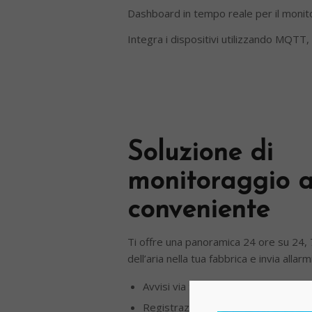
Dashboard in tempo reale per il monito
Integra i dispositivi utilizzando MQ
Soluzione di
monitoraggio al
conveniente
Ti offre una panoramica 24 ore su 24, 7
dell’aria nella tua fabbrica e invia allarm
Avvisi via SMS, E-Mail o Push
Registrazione dati 24 ore su 24, 7 g