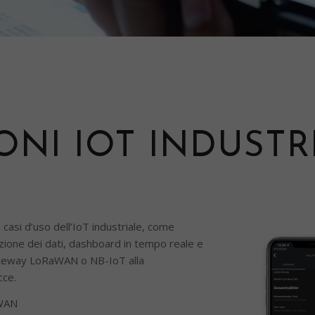
NI IOT INDUSTR
i casi d’uso dell’IoT industriale, come
azione dei dati, dashboard in tempo reale e
e gateway LoRaWAN o NB-IoT alla
cce.
aWAN