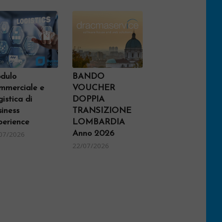
dulo
tralino Cloud |
BANDO
Offerta Estiva
mmerciale e
% sul primo
VOUCHER
Dracma Service |
istica di
o di canone di
DOPPIA
-50% sul primo
iness
ntenimento
TRANSIZIONE
anno di canone di
perience
LOMBARDIA
mantenimento
07/2026
Anno 2026
07/2026
22/06/2026
22/07/2026