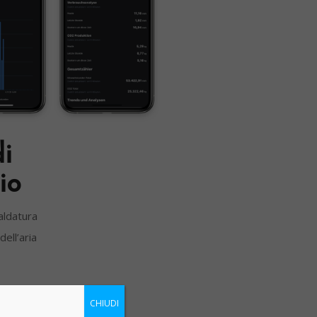
di
io
aldatura
dell’aria
CHIUDI