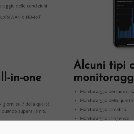
raggio delle condizioni
TT, LoRaWAN o NB-IoT
Alcuni tipi 
l-in-one
monitoragg
Monitoraggio dei fumi di s
Monitoraggio della qualità 
 giorni su 7 della qualità
Monitoraggio climatico
i quando supera i limiti.
Monitoraggio criogenico
Monitoraggio della CO2
iorni su 7