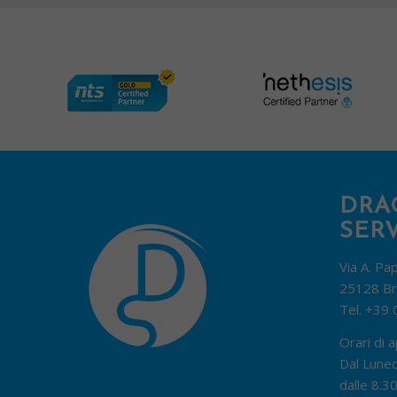
DRA
SERV
Via A. Pa
25128 Br
Tel.
+39 
Orari di a
Dal Luned
dalle 8.30