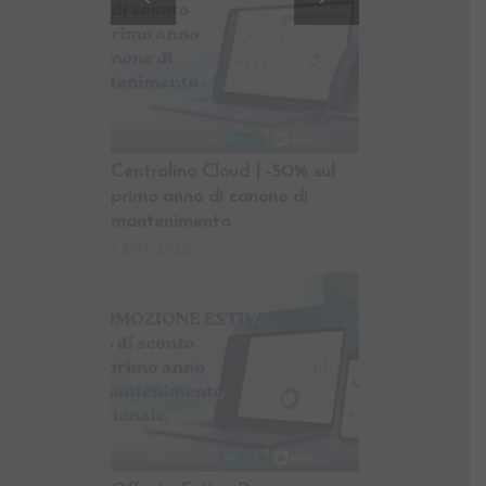
Modulo Commerciale e
Logistica di Business
Experience
Centralino Cloud | -50% sul
primo anno di canone di
29/07/2026
mantenimento
13/07/2026
BANDO VOUCHER DOPPIA
TRANSIZIONE