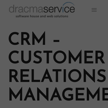
Please set a mobile device fallback image for this video in
your wordpress backend
CRM –
CUSTOMER
RELATIONS
MANAGEME