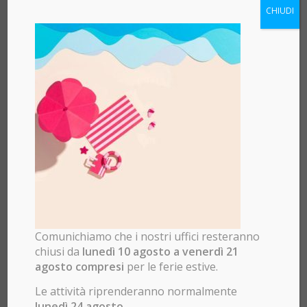
CHIUDI
Chiusura estiva
Rinnova il tuo sito web | -50%
sul primo anno di
01/08/2026
mantenimento
13/07/2026
Comunichiamo che i nostri uffici resteranno
chiusi da
lunedì 10 agosto a venerdì 21
agosto compresi
per le ferie estive.
Le attività riprenderanno normalmente
lunedì 24 agosto.