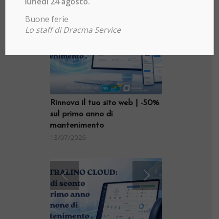
lunedì 24 agosto.
Buone ferie
Lo staff di Dracma Service
Rinnova il tuo sito web | -50%
sul primo anno di
mantenimento
13/07/2026