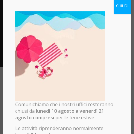
CHIUDI
Marketplace di apprendimento
Blockchain apre le porte per la creazione di un
potente mercato di apprendimento con college e
università che offrono certificazioni in tutto il mondo.
Prossimi
Eventi e
Comunichiamo che i nostri uffici resteranno
chiusi da
lunedì 10 agosto a venerdì 21
Corsi
agosto compresi
per le ferie estive.
Le attività riprenderanno normalmente