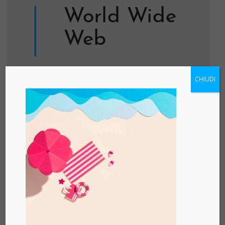
World Wide
Web
CHIUDI
Realizzazione Siti web ed E-
commerce, Gestione Campagne Mail,