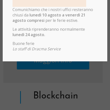
SMS, Google e Facebook.
Ma anche Hosting, Server, soluzioni in
Comunichiamo che i nostri uffici resteranno
cloud e molto altro.
chiusi da
lunedì 10 agosto a venerdì 21
agosto compresi
per le ferie estive.
Affidati a noi per la consulenza e la
Le attività riprenderanno normalmente
realizzazione dei tuoi progetti WEB
lunedì 24 agosto.
Buone ferie
Lo staff di Dracma Service
Maggiori info
Blockchain