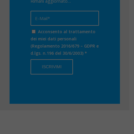
Rimani aggiornato…
Acconsento al trattamento
dei miei dati personali
(Regolamento 2016/679 – GDPR e
d.lgs. n.196 del 30/6/2003)
*