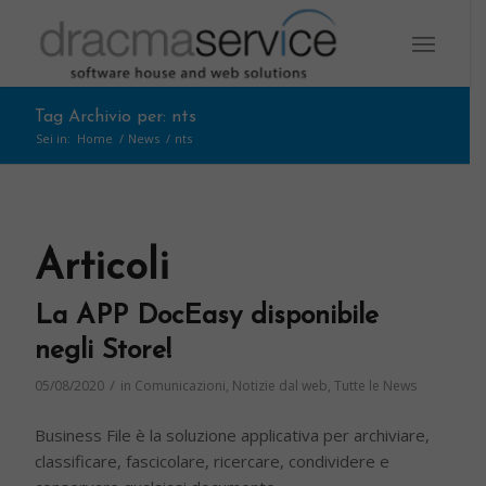
Tag Archivio per: nts
Sei in:
Home
/
News
/
nts
Articoli
La APP DocEasy disponibile
negli Store!
/
05/08/2020
in
Comunicazioni
,
Notizie dal web
,
Tutte le News
Business File è la soluzione applicativa per archiviare,
classificare, fascicolare, ricercare, condividere e