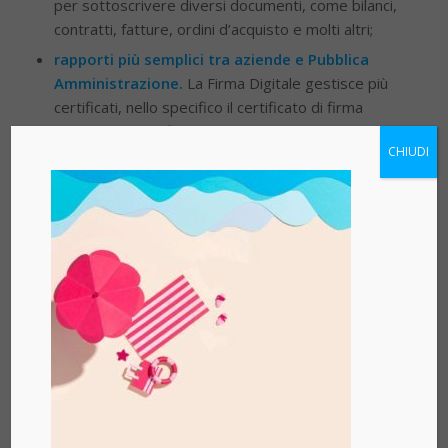
per sottoscrivere diversi documenti, come bilanci,
contratti, fatture, ordini d’acquisto e molti altri;
rapporti più semplici tra aziende e Pubblica
Amministrazione.
La Firma Digitale gestisce più
certificati, nello specifico il certificato di firma
digitale e il
certificato CNS
(
Carta Nazionale dei
CHIUDI
Servizi
), e così consente di usufruire dei servizi
pubblici e di comunicare con gli enti direttamente
dai siti internet degli enti stesso.
Contattaci ora!
Condividi questo articolo