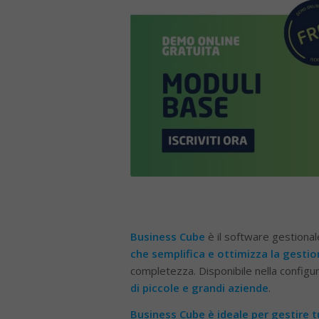
Business Cube
è il software gestional
che semplifica e ottimizza la gestio
completezza. Disponibile nella configu
di piccole e grandi aziende
.
Business Cube è ideale per gestire tu