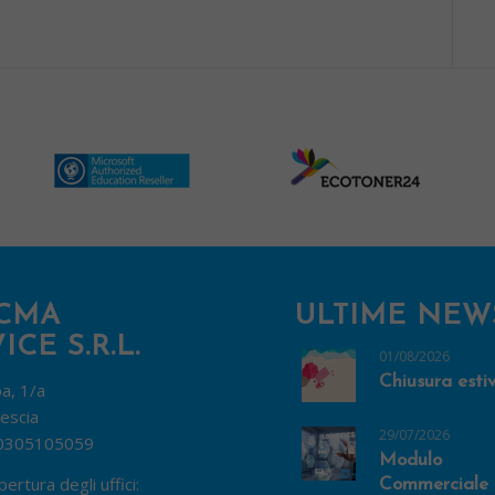
CMA
ULTIME NEW
ICE S.R.L.
01/08/2026
Chiusura esti
pa, 1/a
escia
29/07/2026
0305105059
Modulo
pertura degli uffici:
Commerciale 