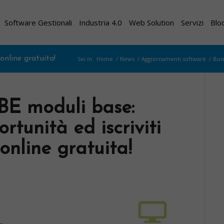
Software Gestionali
Industria 4.0
Web Solution
Servizi
Blo
nline gratuita!
Sei in:
Home
/
News
/
Aggiornamenti software
/
Bus
BE moduli base:
rtunità ed iscriviti
nline gratuita!