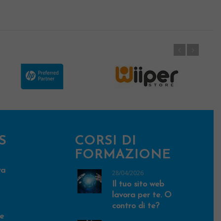
S
CORSI DI
FORMAZIONE
va
28/04/2026
Il tuo sito web
lavora per te. O
contro di te?
e