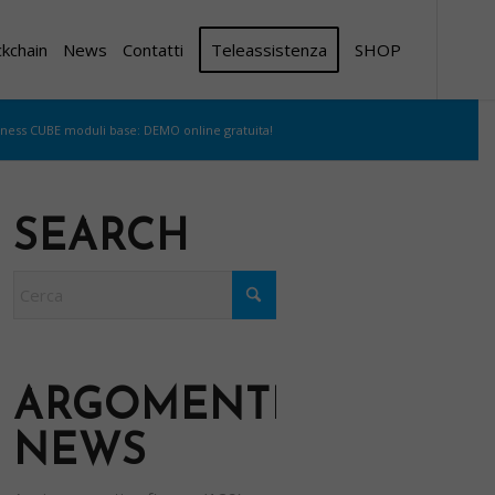
ckchain
News
Contatti
Teleassistenza
SHOP
iness CUBE moduli base: DEMO online gratuita!
SEARCH
ARGOMENTI
NEWS