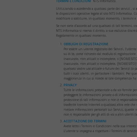
TERMINI E CONDIZIONI
NTS Informatica.
Utilizzando o accedendo a qualsiasi parte dei servizi , si
le disposizioni operative legate al sito NTS Informatica. C
modificare o sostituire, in qualsiasi momento, i termini 
Se non siete d’accordo ad una qualsiasi di tali termini, co
NTS Informatica si riserva il diritto, a sua esclusiva discr
Regolamento in qualsiasi momento.
OBBLIGHI DI REGISTRAZIONE
Per essere un utente registrato dei Servizi, l’utente 
su di te, come richiesto dal modulo di registrazione S
inaccurate, non attuali o incomplete, o [NOMESITO] 
inaccurate, non attuali o incomplete, [NOMESITO] ha 
qualsiasi vostro uso attuale o futuro dei Servizi (o p
tutti i suoi utenti, in particolare i bambini. Per que
maggioranza in cui si risiede se tale competenza ha
PRIVACY
Tutte le informazioni presentate o da voi fornite per
proteggere le informazioni private o di informazion
protezione di tali informazioni e non è responsabile 
trasferite tramite Internet o qualsiasi altra rete che 
rivelare informazioni personali sui Servizi, queste
non è responsabile per gli atti di voi o altri utenti 
ACCETTAZIONE DEI TERMINI
Avete letto i Termini e Condizioni nella sua interezz
L’utente si impegna a rispettare i Termini di servizio