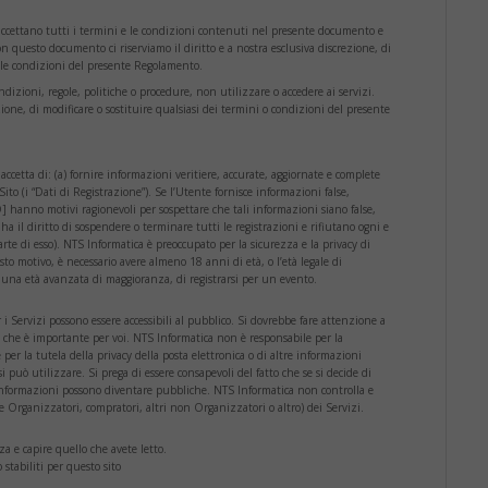
 accettano tutti i termini e le condizioni contenuti nel presente documento e
on questo documento ci riserviamo il diritto e a nostra esclusiva discrezione, di
e le condizioni del presente Regolamento.
ndizioni, regole, politiche o procedure, non utilizzare o accedere ai servizi.
ezione, di modificare o sostituire qualsiasi dei termini o condizioni del presente
accetta di: (a) fornire informazioni veritiere, accurate, aggiornate e complete
ito (i “Dati di Registrazione”). Se l’Utente fornisce informazioni false,
hanno motivi ragionevoli per sospettare che tali informazioni siano false,
il diritto di sospendere o terminare tutti le registrazioni e rifiutano ogni e
arte di esso). NTS Informatica è preoccupato per la sicurezza e la privacy di
sto motivo, è necessario avere almeno 18 anni di età, o l’età legale di
 una età avanzata di maggioranza, di registrarsi per un evento.
 i Servizi possono essere accessibili al pubblico. Si dovrebbe fare attenzione a
i che è importante per voi. NTS Informatica non è responsabile per la
per la tutela della privacy della posta elettronica o di altre informazioni
si può utilizzare. Si prega di essere consapevoli del fatto che se si decide di
 informazioni possono diventare pubbliche. NTS Informatica non controlla e
(se Organizzatori, compratori, altri non Organizzatori o altro) dei Servizi.
a e capire quello che avete letto.
 stabiliti per questo sito