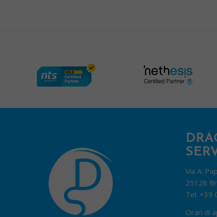
DRA
SERV
Via A. Pa
25128 Br
Tel.
+39 
Orari di a