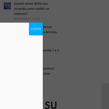
Quanti asset della tua
azienda sono visibili su
Internet?
09/06/2026 - 12:28
Gestisci e proteggi la tua
CHIUDI
infrastruttura IT con Acronis
RMM
27/05/2026 - 8:49
Chiusura uffici per ponte 1 e 2
giugno 2026
25/05/2026 - 11:35
La tua azienda è a norma?
Scopri la conservazione
digitale integrata
13/05/2026 - 8:17
SEGUICI SU