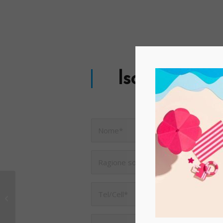
Iscriviti subi
European Accessibility
Act (EAA)