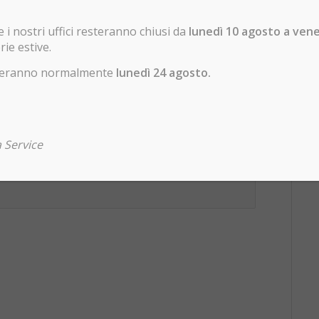
i nostri uffici resteranno chiusi da
lunedì 10 agosto a ven
rie estive.
enderanno normalmente
lunedì 24 agosto.
tto riportati di questo sito e conferisco il
 Service
izzazione delle informazioni inviate.
*