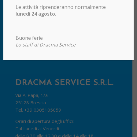
Le attività riprenderanno normalmente
lunedì 24 agosto.
Buone ferie
Lo staff di Dracma Service
DRACMA SERVICE S.R.L.
Via A. Papa, 1/a
25128 Brescia
Tel.
+39 0305105059
Orari di apertura degli uffici:
Dal Lunedì al Venerdì
dalle 8.30 alle 12.30 e dalle 14 alle 18