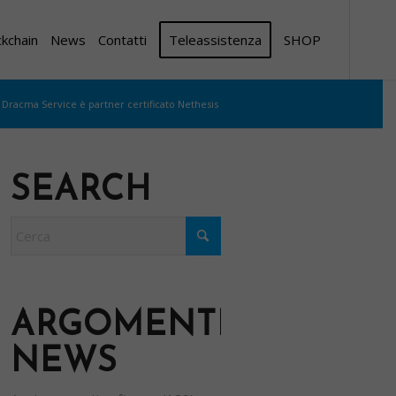
ckchain
News
Contatti
Teleassistenza
SHOP
Dracma Service è partner certificato Nethesis
SEARCH
ARGOMENTI
NEWS