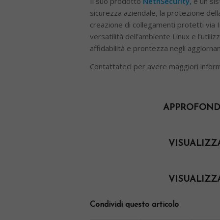
Il suo prodotto
NethSecurity,
è un si
sicurezza aziendale, la protezione della 
creazione di collegamenti protetti via I
versatilità dell’ambiente Linux e l’uti
affidabilità e prontezza negli aggiorna
Contattateci per avere maggiori inform
APPROFONDI
VISUALIZZ
VISUALIZZ
Condividi questo articolo