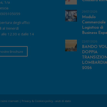
Chiusura esti
pa, 1/a
escia
29/07/2026
0305105059
Modulo
pertura degli uffici:
Commerciale 
Logistica di
ì al Venerdì
Business Expe
 alle 12.30 e dalle 14
22/07/2026
BANDO VO
 nostre Brochure
DOPPIA
TRANSIZIO
LOMBARDIA
2026
i sono riservati |
Privacy & Cookies policy
-
aiuti di stato