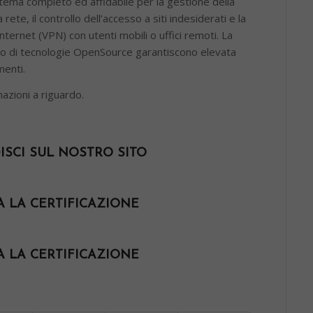
stema completo ed affidabile per la gestione della
rete, il controllo dell’accesso a siti indesiderati e la
nternet (VPN) con utenti mobili o uffici remoti. La
lizzo di tecnologie OpenSource garantiscono elevata
menti.
azioni a riguardo.
SCI SUL NOSTRO SITO
A LA CERTIFICAZIONE
A LA CERTIFICAZIONE