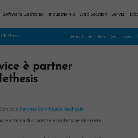
Software Gestionali
Industria 4.0
Web Solution
Servizi
Blo
o Nethesis
Sei in:
Home
/
News
/
Comunicazioni
/
ice è partner
Nethesis
 Service è
Partner Certificato Nethesis
.
mate in tema di sicurezza e protezione della rete