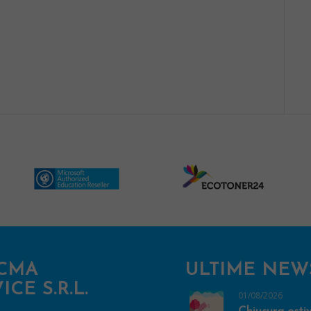
CMA
ULTIME NEW
ICE S.R.L.
01/08/2026