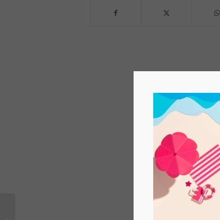
Prorogati i Termini di Spesometro /