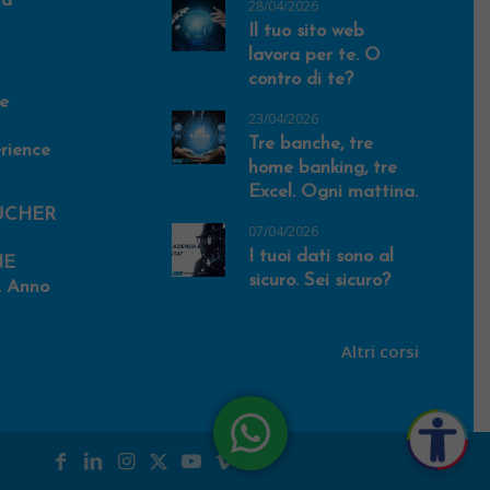
va
28/04/2026
Il tuo sito web
lavora per te. O
contro di te?
e
23/04/2026
Tre banche, tre
rience
home banking, tre
Excel. Ogni mattina.
UCHER
07/04/2026
I tuoi dati sono al
NE
sicuro. Sei sicuro?
 Anno
Altri corsi