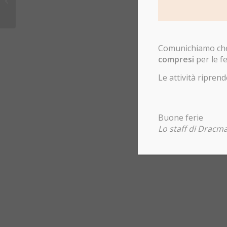
Esterometro e Liquidazione
Periodica IV...
Comunichiamo che 
compresi
per le fe
Le attività ripr
Buone ferie
Lo staff di Dracma