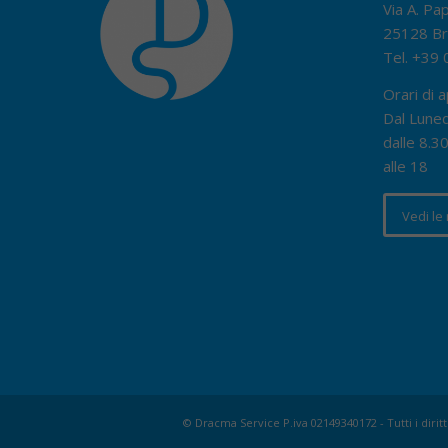
Via A. Pa
25128 Br
Tel.
+39 
Orari di a
Dal Luned
dalle 8.30
alle 18
Vedi le
© Dracma Service P.iva 02149340172 - Tutti i diritt