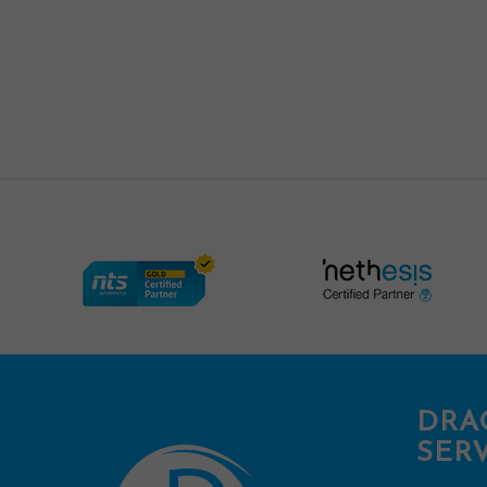
DRA
SERV