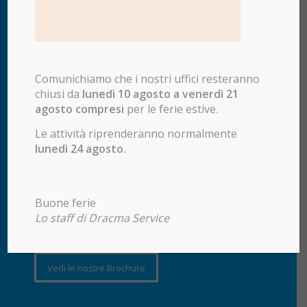
Comunichiamo che i nostri uffici resteranno
chiusi da
lunedì 10 agosto a venerdì 21
agosto compresi
per le ferie estive.
DRACMA SERVICE S.R.L.
Le attività riprenderanno normalmente
Via A. Papa, 1/a
lunedì 24 agosto.
25128 Brescia
Tel.
+39 0305105059
Orari di apertura degli uffici:
Buone ferie
Dal Lunedì al Venerdì
Lo staff di Dracma Service
dalle 8.30 alle 12.30 e dalle 14 alle 18
Vedi le nostre Brochure