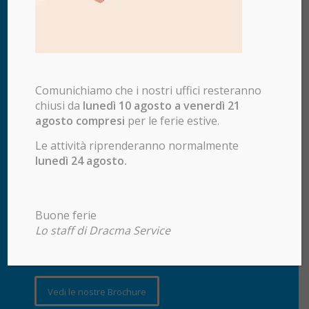
Comunichiamo che i nostri uffici resteranno
chiusi da
lunedì 10 agosto a venerdì 21
agosto compresi
per le ferie estive.
DRACMA SERVICE S.R.L.
Le attività riprenderanno normalmente
lunedì 24 agosto.
Via A. Papa, 1/a
25128 Brescia
Tel.
+39 0305105059
Buone ferie
Orari di apertura degli uffici:
Lo staff di Dracma Service
Dal Lunedì al Venerdì
dalle 8.30 alle 12.30 e dalle 14 alle 18
Vedi le nostre Brochure