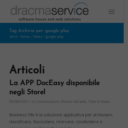
Tag Archivio per: google play
Sei in:
Home
/
News
/
google play
Articoli
La APP DocEasy disponibile
negli Store!
/
05/08/2020
in
Comunicazioni
,
Notizie dal web
,
Tutte le News
Business File è la soluzione applicativa per archiviare,
classificare, fascicolare, ricercare, condividere e