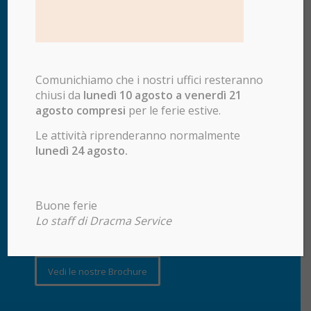
Comunichiamo che i nostri uffici resteranno
chiusi da
lunedì 10 agosto a venerdì 21
agosto compresi
per le ferie estive.
DRACMA SERVICE S.R.L.
Le attività riprenderanno normalmente
Via A. Papa, 1/a
lunedì 24 agosto.
25128 Brescia
Tel.
+39 0305105059
Orari di apertura degli uffici:
Buone ferie
Dal Lunedì al Venerdì
Lo staff di Dracma Service
dalle 8.30 alle 12.30 e dalle 14 alle 18
Vedi le nostre Brochure