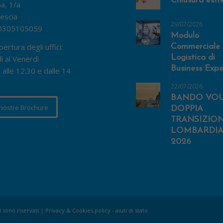
Chiusura esti
pa, 1/a
escia
29/07/2026
0305105059
Modulo
pertura degli uffici:
Commerciale 
Logistica di
ì al Venerdì
Business Expe
 alle 12.30 e dalle 14
22/07/2026
BANDO VO
 nostre Brochure
DOPPIA
TRANSIZIO
LOMBARDIA
2026
i sono riservati |
Privacy & Cookies policy
-
aiuti di stato