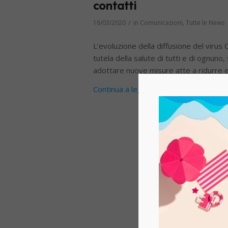
contatti
/
16/03/2020
in
Comunicazioni
,
Tutte le News
L’evoluzione della diffusione del virus
tutela della salute di tutti e di ognuno,
adottare nuove misure atte a ridurre e 
Continua a leggere