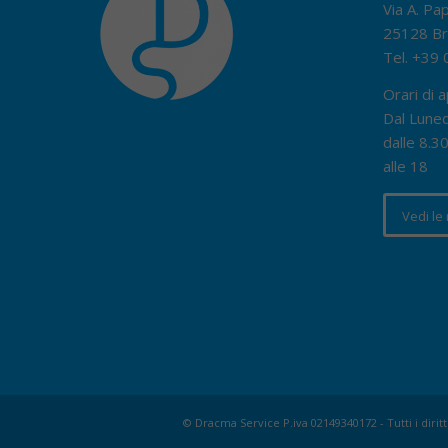
Via A. Pa
25128 Br
Tel.
+39 
Orari di a
Dal Luned
dalle 8.30
alle 18
Vedi le
© Dracma Service P.iva 02149340172 - Tutti i diritt