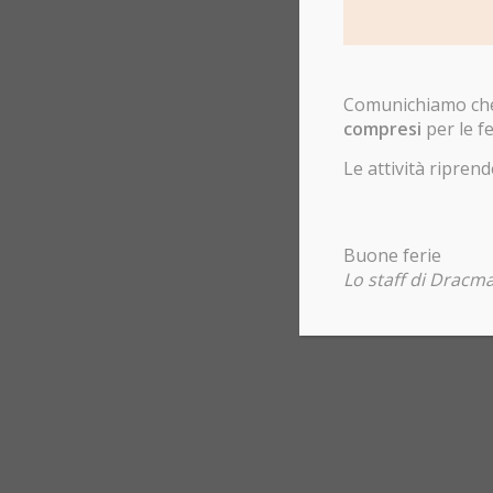
Comunichiamo che 
compresi
per le fe
Le attività ripr
Buone ferie
Lo staff di Dracma