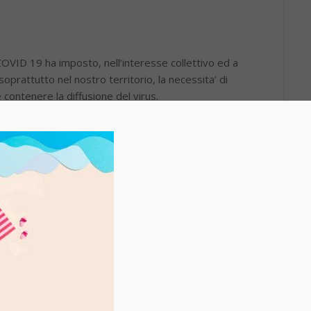
 COVID 19 ha imposto, nell’interesse collettivo ed a
 soprattutto nel nostro territorio, la necessita’ di
contenere la diffusione del virus.