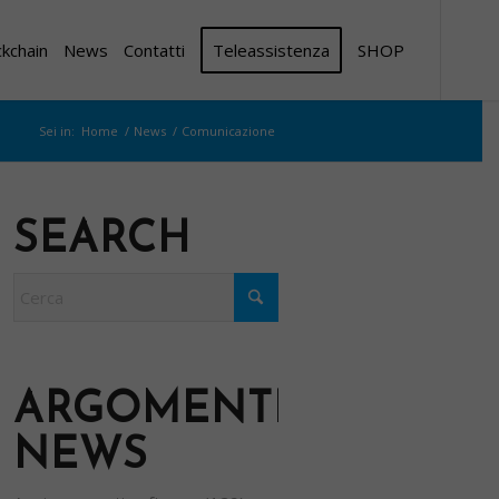
ckchain
News
Contatti
Teleassistenza
SHOP
Sei in:
Home
/
News
/
Comunicazione
SEARCH
ARGOMENTI
NEWS