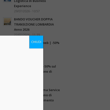
Logistica di Business
Experience
29/07/2026 - 10:57
BANDO VOUCHER DOPPIA
TRANSIZIONE LOMBARDIA
Anno 2026
22/07/2026 - 11:39
CHIUDI
Rinnova il tuo sito web | -50%
sul primo anno di
mantenimento
13/07/2026 - 10:41
Centralino Cloud | -50% sul
primo anno di canone di
mantenimento
13/07/2026 - 10:26
Offerta Estiva Dracma Service
| -50% sul primo anno di
canone di mantenimento
22/06/2026 - 8:52