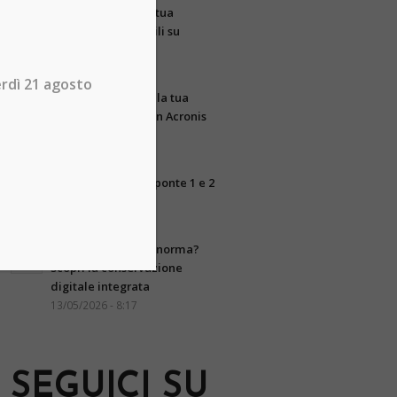
Quanti asset della tua
azienda sono visibili su
Internet?
09/06/2026 - 12:28
erdì 21 agosto
Gestisci e proteggi la tua
infrastruttura IT con Acronis
RMM
27/05/2026 - 8:49
Chiusura uffici per ponte 1 e 2
giugno 2026
25/05/2026 - 11:35
La tua azienda è a norma?
Scopri la conservazione
digitale integrata
13/05/2026 - 8:17
SEGUICI SU