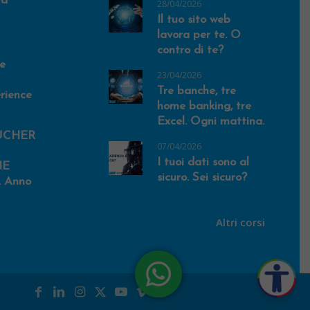
va
28/04/2026
Il tuo sito web
lavora per te. O
contro di te?
e
23/04/2026
Tre banche, tre
rience
home banking, tre
Excel. Ogni mattina.
UCHER
07/04/2026
I tuoi dati sono al
NE
sicuro. Sei sicuro?
 Anno
Altri corsi