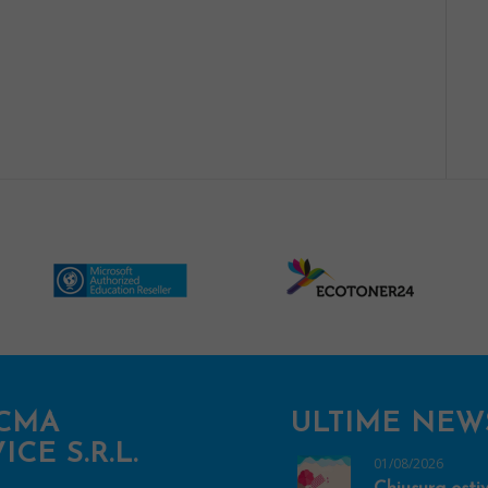
CMA
ULTIME NEW
ICE S.R.L.
01/08/2026