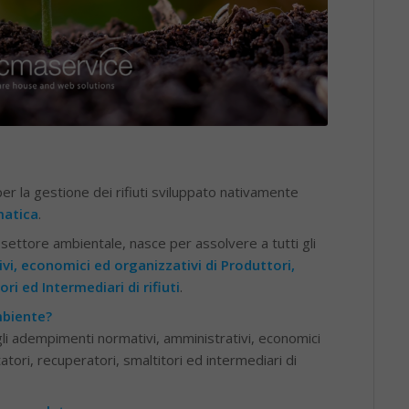
 la gestione dei rifiuti sviluppato nativamente
matica
.
settore ambientale, nasce per assolvere a tutti gli
vi, economici ed organizzativi di Produttori,
ri ed Intermediari di rifiuti
.
mbiente?
gli adempimenti normativi, amministrativi, economici
atori, recuperatori, smaltitori ed intermediari di