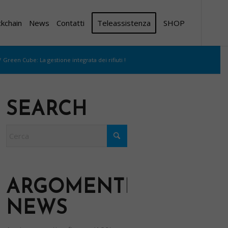
ckchain
News
Contatti
Teleassistenza
SHOP
/
Green Cube: La gestione integrata dei rifiuti !
SEARCH
ARGOMENTI
NEWS