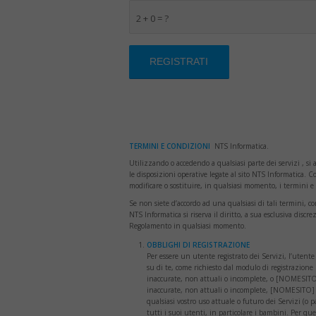
2 + 0 = ?
TERMINI E CONDIZIONI
NTS Informatica.
Utilizzando o accedendo a qualsiasi parte dei servizi , si
le disposizioni operative legate al sito NTS Informatica. C
modificare o sostituire, in qualsiasi momento, i termini 
Se non siete d’accordo ad una qualsiasi di tali termini, co
NTS Informatica si riserva il diritto, a sua esclusiva discr
Regolamento in qualsiasi momento.
OBBLIGHI DI REGISTRAZIONE
Per essere un utente registrato dei Servizi, l’utente 
su di te, come richiesto dal modulo di registrazione S
inaccurate, non attuali o incomplete, o [NOMESITO] 
inaccurate, non attuali o incomplete, [NOMESITO] ha 
qualsiasi vostro uso attuale o futuro dei Servizi (o p
tutti i suoi utenti, in particolare i bambini. Per que