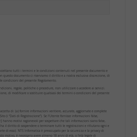
 accettano tutti i termini e le condizioni contenuti nel presente documento e
on questo documento ci riserviamo il diritto e a nostra esclusiva discrezione, di
e le condizioni del presente Regolamento.
ndizioni, regole, politiche o procedure, non utilizzare o accedere ai servizi.
ezione, di modificare o sostituire qualsiasi dei termini o condizioni del presente
accetta di: (a) fornire informazioni veritiere, accurate, aggiornate e complete
ito (i “Dati di Registrazione”). Se l’Utente fornisce informazioni false,
hanno motivi ragionevoli per sospettare che tali informazioni siano false,
il diritto di sospendere o terminare tutti le registrazioni e rifiutano ogni e
arte di esso). NTS Informatica è preoccupato per la sicurezza e la privacy di
sto motivo, è necessario avere almeno 18 anni di età, o l’età legale di