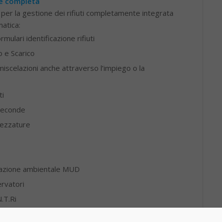
e e completa
per la gestione dei rifiuti completamente integrata
atica:
mulari identificazione rifiuti
o e Scarico
miscelazioni anche attraverso l’impiego o la
ti
seconde
rezzature
razione ambientale MUD
ervatori
N.T.Ri