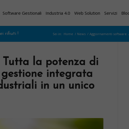
Software Gestionali
Industria 4.0
Web Solution
Servizi
Blo
 rifiuti !
Sei in:
Home
/
News
/
Aggiornamenti software
 Tutta la potenza di
 gestione integrata
ndustriali in un unico