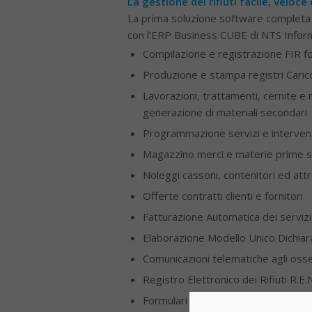
La gestione dei rifiuti facile, veloc
La prima soluzione software completa 
con l’ERP Business CUBE di NTS Inform
Compilazione e registrazione FIR for
Produzione e stampa registri Caric
Lavorazioni, trattamenti, cernite e 
generazione di materiali secondari
Programmazione servizi e interven
Magazzino merci e materie prime 
Noleggi cassoni, contenitori ed att
Offerte contratti clienti e fornitori
Fatturazione Automatica dei servizi
Elaborazione Modello Unico Dichia
Comunicazioni telematiche agli oss
Registro Elettronico dei Rifiuti R.E.
Formulari vidimati Vi.Vi.Fir