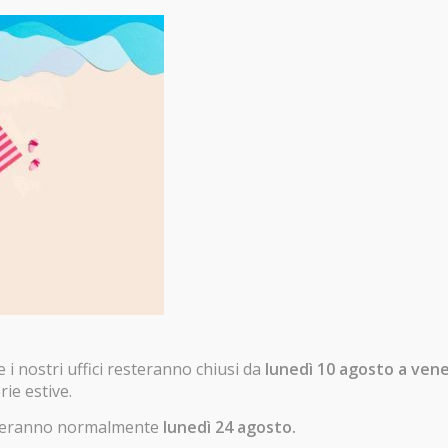
zionalità di Business
 la nostra soluzione
er la tua azienda.
ormazioni
il form
i nostri uffici resteranno chiusi da
lunedì 10 agosto a ven
rie estive.
enderanno normalmente
lunedì 24 agosto.