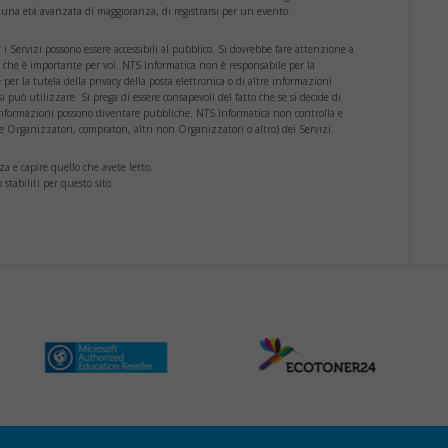
 una età avanzata di maggioranza, di registrarsi per un evento.
 i Servizi possono essere accessibili al pubblico. Si dovrebbe fare attenzione a
i che è importante per voi. NTS Informatica non è responsabile per la
per la tutela della privacy della posta elettronica o di altre informazioni
si può utilizzare. Si prega di essere consapevoli del fatto che se si decide di
 informazioni possono diventare pubbliche. NTS Informatica non controlla e
(se Organizzatori, compratori, altri non Organizzatori o altro) dei Servizi.
a e capire quello che avete letto.
 stabiliti per questo sito