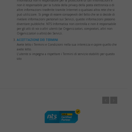
Informatica non è responsabile per la protezione di tali informazioni e
non è responsabile per la tutela della privacy della posta elettronica o di
altre informazioni trasferite tramite Internet o qualsiasi altra rete che si
può utilizzare. Si prega di essere consapevoli del fatto che se si decide di
rivelare informazioni personali sui Servizi, queste informazioni possono
diventare pubbliche. NTS Informatica non controlla e non è responsabile
per gli atti di voi o altri utenti (se Organizzatori, compratori, altri non
Organizzatori o altro) dei Servizi.
ACCETTAZIONE DEI TERMINI
Avete letto i Termini e Condizioni nella sua interezza e capire quello che
avete letto.
L’utente si impegna a rispettare i Termini di servizio stabiliti per questo
sito