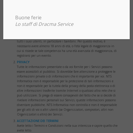
informazioni veritiere, accurate, aggiornate e complete su di te, come
richiesto dal modulo di registrazione Sito (i “Dati di Registrazione”). Se
l’Utente fornisce informazioni false, inaccurate, non attuali o incomplete,
Buone ferie
o [NOMESITO] hanno motivi ragionevoli per sospettare che tali
informazioni siano false, inaccurate, non attuali o incomplete,
Lo staff di Dracma Service
[NOMESITO] ha il diritto di sospendere o terminare tutti le registrazioni
e rifiutano ogni e qualsiasi vostro uso attuale o futuro dei Servizi (o parte
di esso). NTS Informatica è preoccupato per la sicurezza e la privacy di
tutti i suoi utenti, in particolare i bambini. Per questo motivo, è
necessario avere almeno 18 anni di età, o l’età legale di maggioranza in
cui si risiede se tale competenza ha una età avanzata di maggioranza, di
registrarsi per un evento.
PRIVACY
Tutte le informazioni presentate o da voi fornite per i Servizi possono
essere accessibili al pubblico. Si dovrebbe fare attenzione a proteggere le
informazioni private o di informazioni che è importante per voi. NTS
Informatica non è responsabile per la protezione di tali informazioni e
non è responsabile per la tutela della privacy della posta elettronica o di
altre informazioni trasferite tramite Internet o qualsiasi altra rete che si
può utilizzare. Si prega di essere consapevoli del fatto che se si decide di
rivelare informazioni personali sui Servizi, queste informazioni possono
diventare pubbliche. NTS Informatica non controlla e non è responsabile
per gli atti di voi o altri utenti (se Organizzatori, compratori, altri non
Organizzatori o altro) dei Servizi.
ACCETTAZIONE DEI TERMINI
Avete letto i Termini e Condizioni nella sua interezza e capire quello che
avete letto.