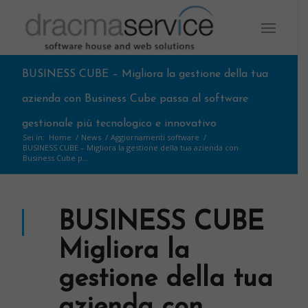
BUSINESS CUBE – Migliora la gestione della tua
azienda con Business Cube passa al software
gestionale più tecnologico e innovativo
Sei in:
Home
/
News
/
Aggiornamenti software
/
BUSINESS CUBE – Migliora la gestione della tua azienda con
Business Cube p...
BUSINESS CUBE
Migliora la
gestione della tua
azienda con