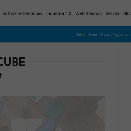
Software Gestionali
Industria 4.0
Web Solution
Servizi
Blo
Sei in:
Home
/
News
/
Aggiorname
CUBE
e