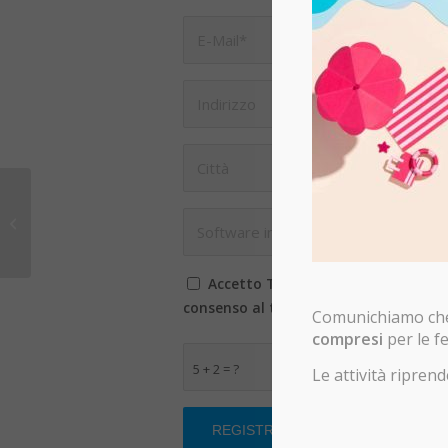
BUSINESS CUBE –
Migliora la gestione
della tua azienda con
Business Cube
passa...
Accetto Termini e condizioni qui so
consenso al trattamento e alla memor
Comunichiamo che 
compresi
per le fe
5 + 2 = ?
Le attività ripr