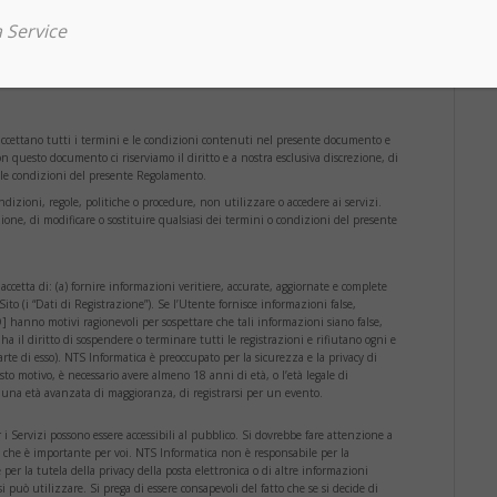
 Service
 accettano tutti i termini e le condizioni contenuti nel presente documento e
on questo documento ci riserviamo il diritto e a nostra esclusiva discrezione, di
e le condizioni del presente Regolamento.
ndizioni, regole, politiche o procedure, non utilizzare o accedere ai servizi.
ezione, di modificare o sostituire qualsiasi dei termini o condizioni del presente
accetta di: (a) fornire informazioni veritiere, accurate, aggiornate e complete
ito (i “Dati di Registrazione”). Se l’Utente fornisce informazioni false,
hanno motivi ragionevoli per sospettare che tali informazioni siano false,
il diritto di sospendere o terminare tutti le registrazioni e rifiutano ogni e
arte di esso). NTS Informatica è preoccupato per la sicurezza e la privacy di
sto motivo, è necessario avere almeno 18 anni di età, o l’età legale di
 una età avanzata di maggioranza, di registrarsi per un evento.
 i Servizi possono essere accessibili al pubblico. Si dovrebbe fare attenzione a
i che è importante per voi. NTS Informatica non è responsabile per la
per la tutela della privacy della posta elettronica o di altre informazioni
si può utilizzare. Si prega di essere consapevoli del fatto che se si decide di