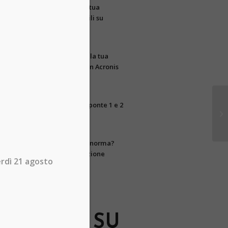
Quanti asset della tua
azienda sono visibili su
Internet?
09/06/2026 - 12:28
Gestisci e proteggi la tua
infrastruttura IT con Acronis
RMM
27/05/2026 - 8:49
Chiusura uffici per ponte 1 e 2
giugno 2026
25/05/2026 - 11:35
La tua azienda è a norma?
Scopri la conservazione
erdì 21 agosto
digitale integrata
13/05/2026 - 8:17
SEGUICI SU