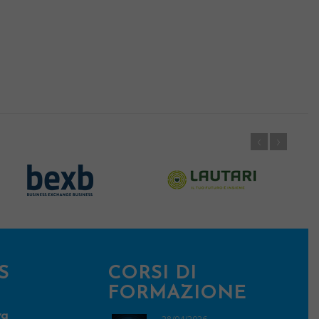
S
CORSI DI
FORMAZIONE
va