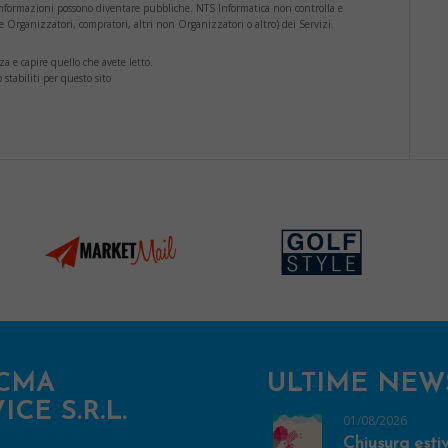
 informazioni possono diventare pubbliche. NTS Informatica non controlla e
(se Organizzatori, compratori, altri non Organizzatori o altro) dei Servizi.
a e capire quello che avete letto.
 stabiliti per questo sito
CMA
ULTIME NEW
ICE S.R.L.
01/08/2026
Chiusura esti