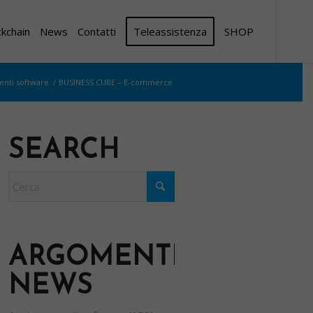
ckchain
News
Contatti
Teleassistenza
SHOP
nti software
/
BUSINESS CUBE – E-commerce
SEARCH
ARGOMENTI
NEWS