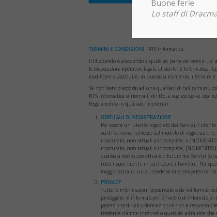
Buone ferie
Lo staff di Dracma
TERMINI E CONDIZIONI
NTS Informatica.
Utilizzando o accedendo a qualsiasi parte dei servizi , si
le disposizioni operative legate al sito NTS Informatica. C
modificare o sostituire, in qualsiasi momento, i termini 
Se non siete d’accordo ad una qualsiasi di tali termini, co
NTS Informatica si riserva il diritto, a sua esclusiva discr
Regolamento in qualsiasi momento.
OBBLIGHI DI REGISTRAZIONE
Per essere un utente registrato dei Servizi, l’utente 
su di te, come richiesto dal modulo di registrazione S
inaccurate, non attuali o incomplete, o [NOMESITO] 
inaccurate, non attuali o incomplete, [NOMESITO] ha 
qualsiasi vostro uso attuale o futuro dei Servizi (o p
tutti i suoi utenti, in particolare i bambini. Per que
maggioranza in cui si risiede se tale competenza ha
PRIVACY
Tutte le informazioni presentate o da voi fornite per
proteggere le informazioni private o di informazion
protezione di tali informazioni e non è responsabile 
trasferite tramite Internet o qualsiasi altra rete che 