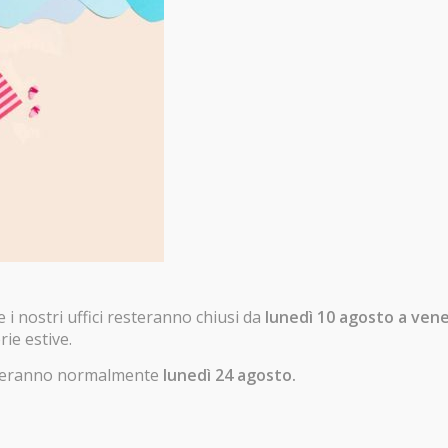
tto riportati di questo sito e conferisco il
izzazione delle informazioni inviate.
*
i nostri uffici resteranno chiusi da
lunedì 10 agosto a ven
rie estive.
enderanno normalmente
lunedì 24 agosto.