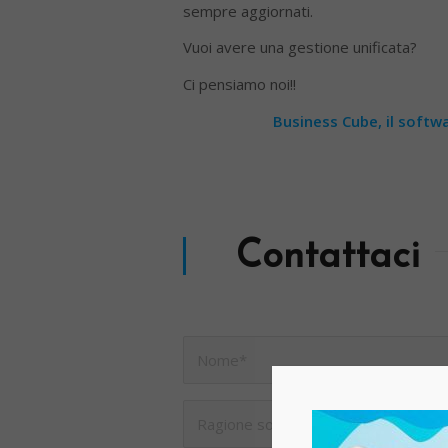
sempre aggiornati.
Vuoi avere una gestione unificata?
Ci pensiamo noi!!
Business Cube, il softwa
Contattaci