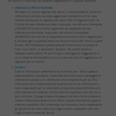
dei termini o condizioni del presente Regolamento in qualsiasi momento.
OBBLIGHI DI REGISTRAZIONE
Per essere un utente registrato dei Servizi, l’utente accetta di: (a) fornire
informazioni veritiere, accurate, aggiornate e complete su di te, come
richiesto dal modulo di registrazione Sito (i “Dati di Registrazione”). Se
l’Utente fornisce informazioni false, inaccurate, non attuali o incomplete,
o [NOMESITO] hanno motivi ragionevoli per sospettare che tali
informazioni siano false, inaccurate, non attuali o incomplete,
[NOMESITO] ha il diritto di sospendere o terminare tutti le registrazioni
e rifiutano ogni e qualsiasi vostro uso attuale o futuro dei Servizi (o parte
di esso). NTS Informatica è preoccupato per la sicurezza e la privacy di
tutti i suoi utenti, in particolare i bambini. Per questo motivo, è
necessario avere almeno 18 anni di età, o l’età legale di maggioranza in
cui si risiede se tale competenza ha una età avanzata di maggioranza, di
registrarsi per un evento.
PRIVACY
Tutte le informazioni presentate o da voi fornite per i Servizi possono
essere accessibili al pubblico. Si dovrebbe fare attenzione a proteggere le
informazioni private o di informazioni che è importante per voi. NTS
Informatica non è responsabile per la protezione di tali informazioni e
non è responsabile per la tutela della privacy della posta elettronica o di
altre informazioni trasferite tramite Internet o qualsiasi altra rete che si
può utilizzare. Si prega di essere consapevoli del fatto che se si decide di
rivelare informazioni personali sui Servizi, queste informazioni possono
diventare pubbliche. NTS Informatica non controlla e non è responsabile
per gli atti di voi o altri utenti (se Organizzatori, compratori, altri non
Organizzatori o altro) dei Servizi.