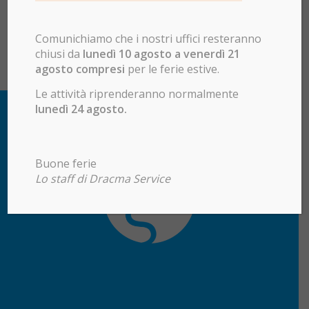
Comunichiamo che i nostri uffici resteranno
chiusi da
lunedì 10 agosto a venerdì 21
agosto compresi
per le ferie estive.
Le attività riprenderanno normalmente
lunedì 24 agosto.
Buone ferie
Lo staff di Dracma Service