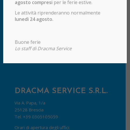
agosto compresi
per le ferie estive.
Le attività riprenderanno normalmente
lunedì 24 agosto.
Buone ferie
Lo staff di Dracma Service
DRACMA SERVICE S.R.L.
Via A. Papa, 1/a
25128 Brescia
Tel.
+39 0305105059
Orari di apertura degli uffici: