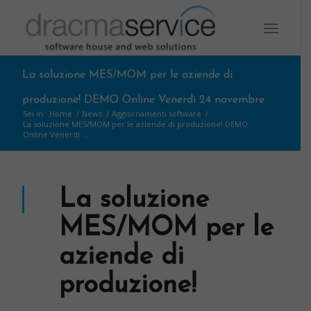
La soluzione MES/MOM per le aziende di
produzione! DEMO Online Venerdì 24 novembre
Sei in:
Home
/
News
/
Aggiornamenti software
/
La soluzione MES/MOM per le aziende di produzione! DEMO
Online Venerdì ...
La soluzione
MES/MOM per le
aziende di
produzione!