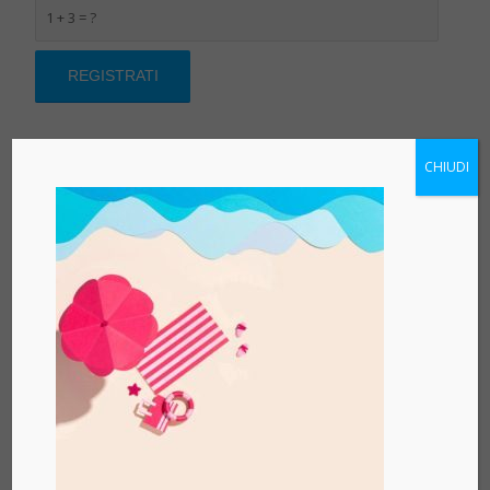
1 + 3 = ?
CHIUDI
TERMINI E CONDIZIONI
NTS Informatica.
Utilizzando o accedendo a qualsiasi parte dei servizi , si accettano tutti i
termini e le condizioni contenuti nel presente documento e le disposizioni
operative legate al sito NTS Informatica. Con questo documento ci riserviamo il
diritto e a nostra esclusiva discrezione, di modificare o sostituire, in qualsiasi
momento, i termini e le condizioni del presente Regolamento.
Se non siete d’accordo ad una qualsiasi di tali termini, condizioni, regole,
politiche o procedure, non utilizzare o accedere ai servizi. NTS Informatica si
riserva il diritto, a sua esclusiva discrezione, di modificare o sostituire qualsiasi
dei termini o condizioni del presente Regolamento in qualsiasi momento.
OBBLIGHI DI REGISTRAZIONE
Per essere un utente registrato dei Servizi, l’utente accetta di: (a) fornire
informazioni veritiere, accurate, aggiornate e complete su di te, come
richiesto dal modulo di registrazione Sito (i “Dati di Registrazione”). Se
l’Utente fornisce informazioni false, inaccurate, non attuali o incomplete,