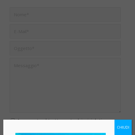
Acconsento al trattamento dei miei dati
CHIUDI
personali (Regolamento 2016/679 – GDPR e d.lgs.
n.196 del 30/6/2003) *