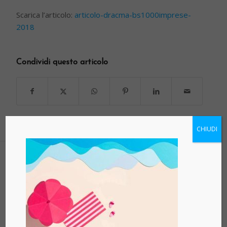
Scarica l’articolo:
articolo-dracma-bs1000imprese-
2018
Condividi questo articolo
CHIUDI