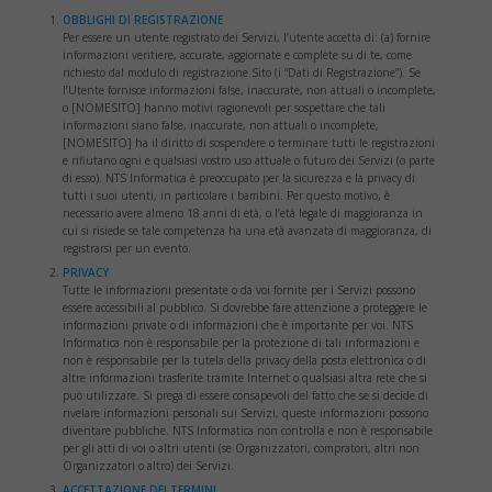
OBBLIGHI DI REGISTRAZIONE
Per essere un utente registrato dei Servizi, l’utente accetta di: (a) fornire
informazioni veritiere, accurate, aggiornate e complete su di te, come
richiesto dal modulo di registrazione Sito (i “Dati di Registrazione”). Se
l’Utente fornisce informazioni false, inaccurate, non attuali o incomplete,
o [NOMESITO] hanno motivi ragionevoli per sospettare che tali
informazioni siano false, inaccurate, non attuali o incomplete,
[NOMESITO] ha il diritto di sospendere o terminare tutti le registrazioni
e rifiutano ogni e qualsiasi vostro uso attuale o futuro dei Servizi (o parte
di esso). NTS Informatica è preoccupato per la sicurezza e la privacy di
tutti i suoi utenti, in particolare i bambini. Per questo motivo, è
necessario avere almeno 18 anni di età, o l’età legale di maggioranza in
cui si risiede se tale competenza ha una età avanzata di maggioranza, di
registrarsi per un evento.
PRIVACY
Tutte le informazioni presentate o da voi fornite per i Servizi possono
essere accessibili al pubblico. Si dovrebbe fare attenzione a proteggere le
informazioni private o di informazioni che è importante per voi. NTS
Informatica non è responsabile per la protezione di tali informazioni e
non è responsabile per la tutela della privacy della posta elettronica o di
altre informazioni trasferite tramite Internet o qualsiasi altra rete che si
può utilizzare. Si prega di essere consapevoli del fatto che se si decide di
rivelare informazioni personali sui Servizi, queste informazioni possono
diventare pubbliche. NTS Informatica non controlla e non è responsabile
per gli atti di voi o altri utenti (se Organizzatori, compratori, altri non
Organizzatori o altro) dei Servizi.
ACCETTAZIONE DEI TERMINI