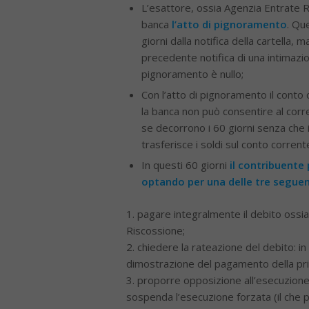
L’esattore, ossia Agenzia Entrate Ri
banca
l’atto di pignoramento
. Qu
giorni dalla notifica della cartella, 
precedente notifica di una intimazio
pignoramento è nullo;
Con l’atto di pignoramento il conto 
la banca non può consentire al corr
se decorrono i 60 giorni senza che i
trasferisce i soldi sul conto corren
In questi 60 giorni
il contribuente
optando per una delle tre seguent
1. pagare integralmente il debito ossi
Riscossione;
2. chiedere la rateazione del debito: in 
dimostrazione del pagamento della pri
3. proporre opposizione all’esecuzione 
sospenda l’esecuzione forzata (il che pe