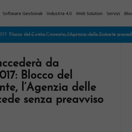
Software Gestionali
Industria 4.0
Web Solution
Servizi
Blo
17: Blocco del Conto Corrente, l’Agenzia delle Entrate proce
Sei in:
Home
/
News
/
Comunicazioni
/
Ecco cosa succederà da Settembre 
uccederà da
17: Blocco del
te, l’Agenzia delle
cede senza preavviso