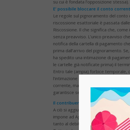
su cui è fondata l’opposizione stessa).
E’
possibile bloccare il conto corren
Le regole sul pignoramento del conto
riscossione esattoriale è passata dalle
Riscossione. Il che significa che, come 
senza preavviso. L’unico preavviso che
notifica della cartella di pagamento ch
prima dall’arrivo del pignoramento. Se, 
ha spedito una intimazione di pagamento
le cartelle già notificate prima) il ter
Entro tale (ampia) forbice temporale, c
l’intimazione ogni momento è buono pe
corrente, ma anche quello dello stipendi
garantisce se e quando, con precisione
Il contribuente sa del blocco solo qu
A ciò si aggiunge un’altra particolarit
impone ad Agenzia Entrate Riscossione
tanto al debitore quanto alla banca non