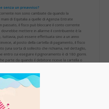
te senza un preavviso?
 corrente non sono cambiate da quando la
 mani di Equitalia a quelle di Agenzia Entrate
in passato, il fisco può bloccare il conto corrente
 dovrebbe mettere in allarme il contribuente è la
e, tuttavia, può essere effettuata sino a un anno
invece, al posto della cartella di pagamento, il fisco
 (una sorta di sollecito che richiama, nel dettaglio,
mine entro cui eseguire il pignoramento è di 180 giorni.
he parte da quando il debitore riceve la cartella o
r subire non solo il pignoramento del conto
o, della pensione, della casa. Nulla tuttavia gli
, avverrà l’esecuzione forzata.
ando va a prelevare i soldi?
à che la legge non ha voluto precisare. La norma che
 di notificare il pignoramento del conto corrente
 dice a chi dei due debba essere prima inviato.