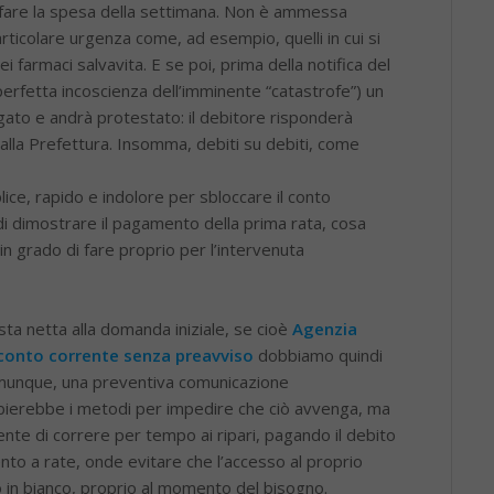
er fare la spesa della settimana. Non è ammessa
rticolare urgenza come, ad esempio, quelli in cui si
 farmaci salvavita. E se poi, prima della notifica del
rfetta incoscienza dell’imminente “catastrofe”) un
ato e andrà protestato: il debitore risponderà
 dalla Prefettura. Insomma, debiti su debiti, come
e, rapido e indolore per sbloccare il conto
i dimostrare il pagamento della prima rata, cosa
n grado di fare proprio per l’intervenuta
a netta alla domanda iniziale, se cioè
Agenzia
 conto corrente senza preavviso
dobbiamo quindi
comunque, una preventiva comunicazione
ierebbe i metodi per impedire che ciò avvenga, ma
nte di correre per tempo ai ripari, pagando il debito
to a rate, onde evitare che l’accesso al proprio
 in bianco, proprio al momento del bisogno.