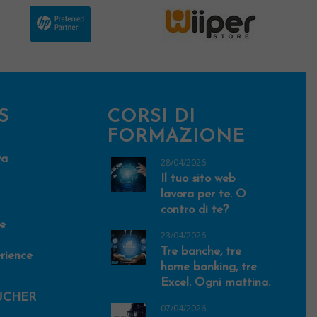
S
CORSI DI
FORMAZIONE
va
28/04/2026
Il tuo sito web
lavora per te. O
contro di te?
e
23/04/2026
Tre banche, tre
rience
home banking, tre
Excel. Ogni mattina.
UCHER
07/04/2026