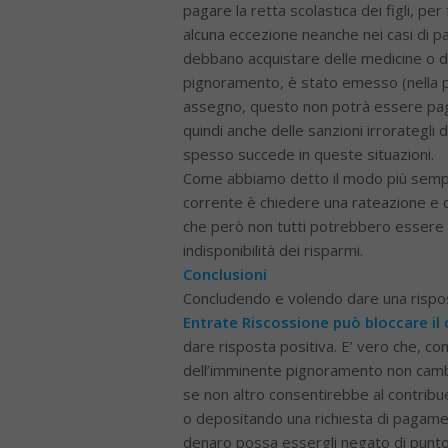
pagare la retta scolastica dei figli, p
alcuna eccezione neanche nei casi di pa
debbano acquistare delle medicine o dei
pignoramento, è stato emesso (nella pe
assegno, questo non potrà essere pag
quindi anche delle sanzioni irrorategli
spesso succede in queste situazioni.
Come abbiamo detto il modo più semplic
corrente è chiedere una rateazione e d
che però non tutti potrebbero essere i
indisponibilità dei risparmi.
Conclusioni
Concludendo e volendo dare una rispost
Entrate Riscossione può bloccare il
dare risposta positiva. E’ vero che, 
dell’imminente pignoramento non camb
se non altro consentirebbe al contribue
o depositando una richiesta di pagamen
denaro possa essergli negato di punto