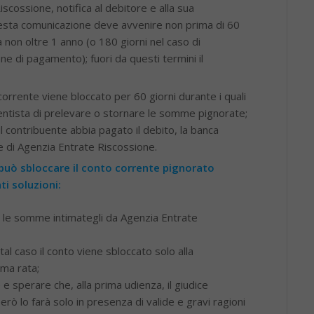
scossione, notifica al debitore e alla sua
esta comunicazione deve avvenire non prima di 60
ma non oltre 1 anno (o 180 giorni nel caso di
ne di pagamento); fuori da questi termini il
corrente viene bloccato per 60 giorni durante i quali
entista di prelevare o stornare le somme pignorate;
l contribuente abbia pagato il debito, la banca
te di Agenzia Entrate Riscossione.
 può sbloccare il conto corrente pignorato
i soluzioni:
a le somme intimategli da Agenzia Entrate
tal caso il conto viene sbloccato solo alla
ma rata;
e sperare che, alla prima udienza, il giudice
rò lo farà solo in presenza di valide e gravi ragioni