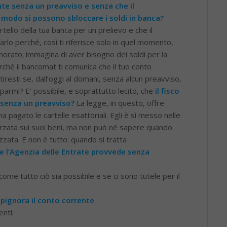
nte senza un preavviso e senza che il
 modo si possono sbloccare i soldi in banca?
rtello della tua banca per un prelievo e che il
farlo perché, così ti riferisce solo in quel momento,
norato; immagina di aver bisogno dei soldi per la
ché il bancomat ti comunica che il tuo conto
iresti se, dall’oggi al domani, senza alcun preavviso,
isparmi? E’ possibile, e soprattutto lecito, che
il fisco
senza un preavviso?
La legge, in questo, offre
 pagato le cartelle esattoriali. Egli è sì messo nelle
forzata sui suoi beni, ma non può né sapere quando
izzata. E non è tutto: quando si tratta
 l’Agenzia delle Entrate provvede senza
e tutto ciò sia possibile e se ci sono tutele per il
pignora il conto corrente
nti: