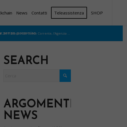
ckchain
News
Contatti
Teleassistenza
SHOP
de senza preavviso
2017: Blocco del Conto Corrente, l’Agenzia ...
SEARCH
ARGOMENTI
NEWS