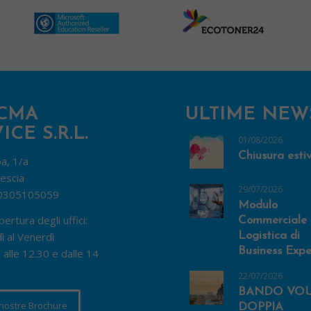
CMA
ULTIME NEW
ICE S.R.L.
01/08/2026
Chiusura esti
pa, 1/a
escia
29/07/2026
0305105059
Modulo
pertura degli uffici:
Commerciale 
Logistica di
ì al Venerdì
Business Expe
 alle 12.30 e dalle 14
22/07/2026
BANDO VO
 nostre Brochure
DOPPIA