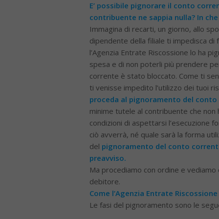
E’
possibile pignorare il conto corre
contribuente ne sappia nulla? In che
Immagina di recarti, un giorno, allo spo
dipendente della filiale ti impedisca di 
l’Agenzia Entrate Riscossione lo ha pig
spesa e di non poterli più prendere per
corrente è stato bloccato. Come ti sent
ti venisse impedito l’utilizzo dei tuoi r
proceda al pignoramento del conto 
minime tutele al contribuente che non ha
condizioni di aspettarsi l’esecuzione 
ciò avverrà, né quale sarà la forma util
del
pignoramento del conto corrente
preavviso.
Ma procediamo con ordine e vediamo com
debitore.
Come l’Agenzia Entrate Riscossione 
Le fasi del pignoramento sono le segue