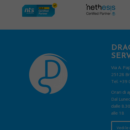
DRA
SERV
Via A. Pa
25128 Br
Tel.
+39 
Orari di a
Dal Luned
dalle 8.30
alle 18
Vedi le