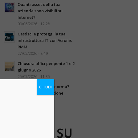
Quanti asset della tua
azienda sono visibili su
Internet?
09/06/2026 - 12:28
Gestisci e proteggi la tua
infrastruttura IT con Acronis
RMM
27/05/2026 - 8:49
Chiusura uffici per ponte 1 e 2
giugno 2026
25/05/2026 - 11:35
La tua azienda è a norma?
CHIUDI
Scopri la conservazione
digitale integrata
13/05/2026 - 8:17
SEGUICI SU