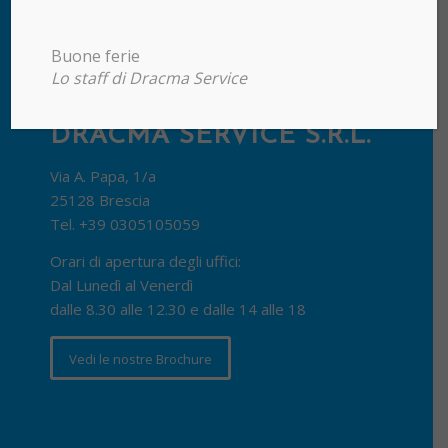
Buone ferie
Lo staff di Dracma Service
DRACMA SERVICE S.R.L.
Via A. Papa, 1/a
25128 Brescia
Tel.
+39 0305105059
Orari di apertura degli uffici:
Dal Lunedì al Venerdì
dalle 8.30 alle 12.30 e dalle 14 alle 18
Vedi le nostre Brochure