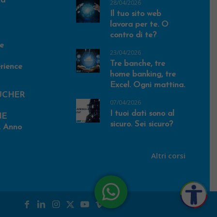
va
28/04/2026
Il tuo sito web
lavora per te. O
contro di te?
e
23/04/2026
Tre banche, tre
rience
home banking, tre
Excel. Ogni mattina.
UCHER
07/04/2026
I tuoi dati sono al
NE
sicuro. Sei sicuro?
 Anno
Altri corsi