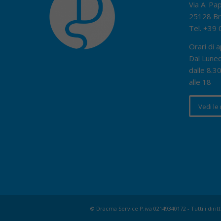
Via A. Pa
25128 Br
Tel.
+39 
Orari di a
Dal Luned
dalle 8.30
alle 18
Vedi le
© Dracma Service P.iva 02149340172 - Tutti i diritt