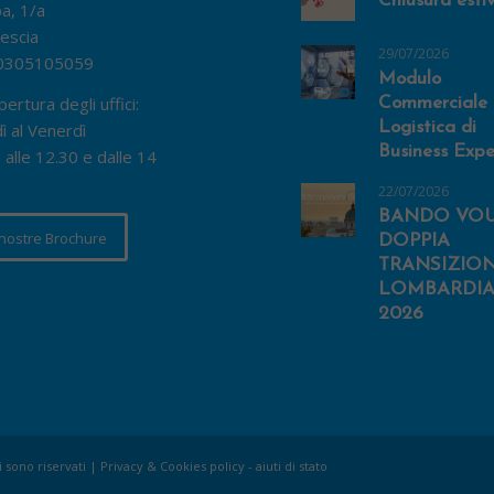
Chiusura esti
pa, 1/a
escia
29/07/2026
0305105059
Modulo
pertura degli uffici:
Commerciale 
Logistica di
ì al Venerdì
Business Expe
 alle 12.30 e dalle 14
22/07/2026
BANDO VO
 nostre Brochure
DOPPIA
TRANSIZIO
LOMBARDIA
2026
i sono riservati |
Privacy & Cookies policy
-
aiuti di stato