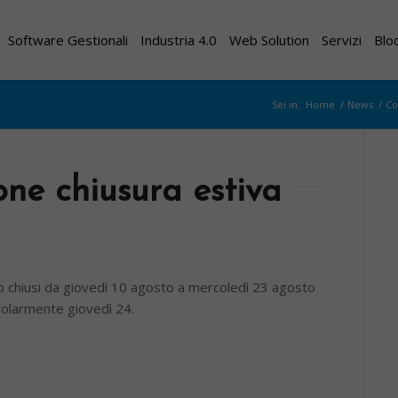
Software Gestionali
Industria 4.0
Web Solution
Servizi
Blo
Sei in:
Home
/
News
/
Co
ne chiusura estiva
no chiusi da giovedì 10 agosto a mercoledì 23 agosto
golarmente giovedì 24.