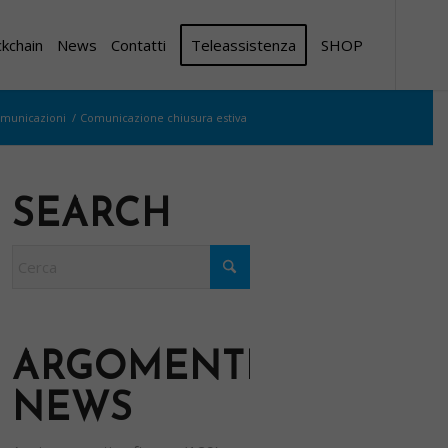
ckchain
News
Contatti
Teleassistenza
SHOP
municazioni
/
Comunicazione chiusura estiva
SEARCH
ARGOMENTI
NEWS