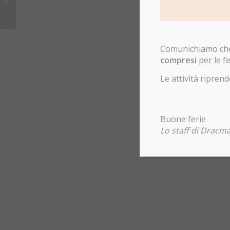
Incontri gratuiti con il consulente
Comunichiamo che 
compresi
per le fe
Le attività ripr
Buone ferie
Lo staff di Dracma