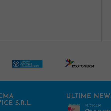
CMA
ULTIME NEW
ICE S.R.L.
01/08/2026