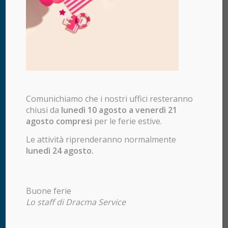
Comunichiamo che i nostri uffici resteranno
chiusi da
lunedì 10 agosto a venerdì 21
agosto compresi
per le ferie estive.
Le attività riprenderanno normalmente
lunedì 24 agosto.
DRACMA SERVICE S.R.L.
Via A. Papa, 1/a
Buone ferie
25128 Brescia
Lo staff di Dracma Service
Tel.
+39 0305105059