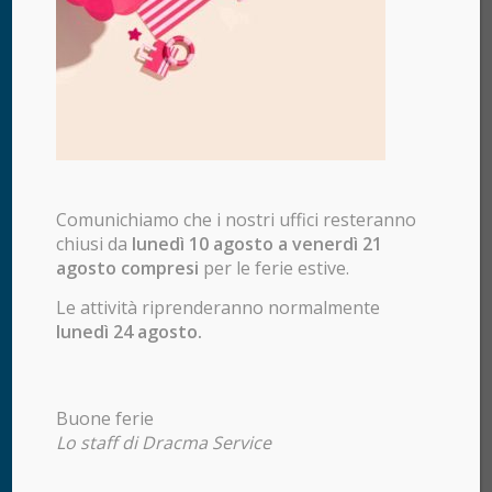
Comunichiamo che i nostri uffici resteranno
chiusi da
lunedì 10 agosto a venerdì 21
agosto compresi
per le ferie estive.
Le attività riprenderanno normalmente
lunedì 24 agosto.
DRACMA SERVICE S.R.L.
Via A. Papa, 1/a
Buone ferie
25128 Brescia
Lo staff di Dracma Service
Tel.
+39 0305105059