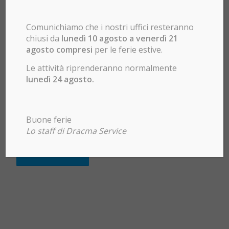
Comunichiamo che i nostri uffici resteranno
chiusi da
lunedì 10 agosto a venerdì 21
agosto compresi
per le ferie estive.
Accetto Termini e condizioni qui sotto riportati
Le attività riprenderanno normalmente
di questo sito e conferisco il consenso al
lunedì 24 agosto.
trattamento e alla memorizzazione delle
informazioni inviate.
*
Buone ferie
1 + 3 = ?
Lo staff di Dracma Service