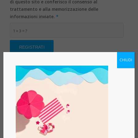
di questo sito e conferisco il consenso al
trattamento e alla memorizzazione delle
informazioni inviate.
*
1 + 3 = ?
CHIUDI
TERMINI E CONDIZIONI
NTS Informatica.
Utilizzando o accedendo a qualsiasi parte dei servizi , si accettano tutti i
termini e le condizioni contenuti nel presente documento e le disposizioni
operative legate al sito NTS Informatica. Con questo documento ci riserviamo il
diritto e a nostra esclusiva discrezione, di modificare o sostituire, in qualsiasi
momento, i termini e le condizioni del presente Regolamento.
Se non siete d’accordo ad una qualsiasi di tali termini, condizioni, regole,
politiche o procedure, non utilizzare o accedere ai servizi. NTS Informatica si
riserva il diritto, a sua esclusiva discrezione, di modificare o sostituire qualsiasi
dei termini o condizioni del presente Regolamento in qualsiasi momento.